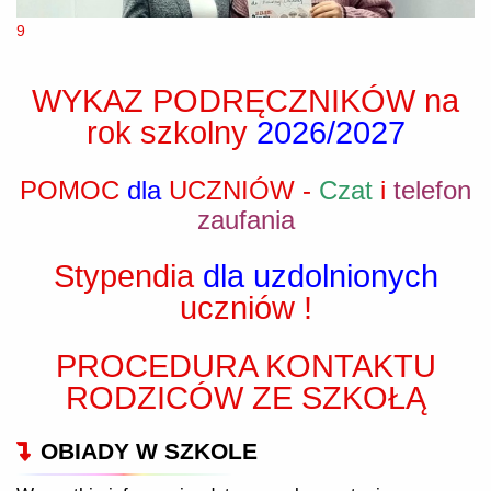
9
© Free
Joomla! 3 Modules
- by
VinaGecko.com
WYKAZ PODRĘCZNIKÓW na
rok szkolny
2026/2027
POMOC
dla
UCZNIÓW -
Czat
i
telefon
zaufania
Stypendia
dla uzdolnionych
uczniów !
PROCEDURA KONTAKTU
RODZICÓW ZE SZKOŁĄ
OBIADY W SZKOLE