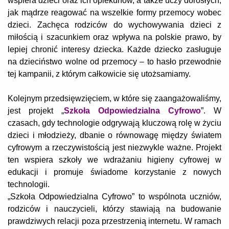
wspiera dzieci oraz ich opiekunów, a także uczy dorosłych,
jak mądrze reagować na wszelkie formy przemocy wobec
dzieci. Zachęca rodziców do wychowywania dzieci z
miłością i szacunkiem oraz wpływa na polskie prawo, by
lepiej chronić interesy dziecka. Każde dziecko zasługuje
na dzieciństwo wolne od przemocy – to hasło przewodnie
tej kampanii, z którym całkowicie się utożsamiamy.
Kolejnym przedsięwzięciem, w które się zaangażowaliśmy,
jest projekt „
Szkoła Odpowiedzialna Cyfrowo
”. W
czasach, gdy technologie odgrywają kluczową rolę w życiu
dzieci i młodzieży, dbanie o równowagę między światem
cyfrowym a rzeczywistością jest niezwykle ważne. Projekt
ten wspiera szkoły we wdrażaniu higieny cyfrowej w
edukacji i promuje świadome korzystanie z nowych
technologii.
„Szkoła Odpowiedzialna Cyfrowo” to wspólnota uczniów,
rodziców i nauczycieli, którzy stawiają na budowanie
prawdziwych relacji poza przestrzenią internetu. W ramach