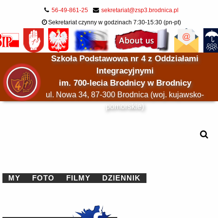
56-49-861-25
sekretariat@zsp3.brodnica.pl
Sekretariat czynny w godzinach 7:30-15:30 (pn-pt)
Szkoła Podstawowa nr 4 z Oddziałami
Integracyjnymi
im. 700-lecia Brodnicy w Brodnicy
ul. Nowa 34, 87-300 Brodnica (woj. kujawsko-
pomorskie)
MY
FOTO
FILMY
DZIENNIK